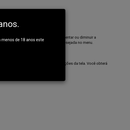
anos.
ue você está comprando Você pode aumentar ou diminuir a
m menos de 18 anos este
s suas compras, clique na categorias desejada no menu.
menu.
e em cesta de compras. Siga as instruções da tela. Você obterá