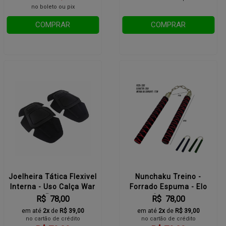
no boleto ou pix
COMPRAR
COMPRAR
Joelheira Tática Flexivel
Nunchaku Treino -
Interna - Uso Calça War
Forrado Espuma - Elo
- Preta
Corrente
R$ 78,00
R$ 78,00
em até
2x
de
R$ 39,00
em até
2x
de
R$ 39,00
no cartão de crédito
no cartão de crédito