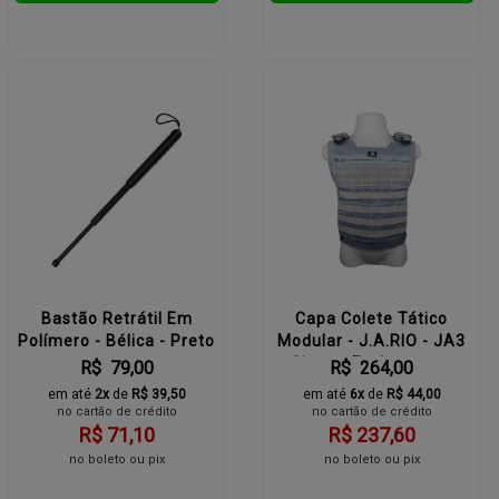
Bastão Retrátil Em
Capa Colete Tático
Polímero - Bélica - Preto
Modular - J.A.RIO - JA3
Cinza - Fechamento
R$ 79,00
R$ 264,00
Velkro
em até
2x
de
R$ 39,50
em até
6x
de
R$ 44,00
no cartão de crédito
no cartão de crédito
R$ 71,10
R$ 237,60
no boleto ou pix
no boleto ou pix