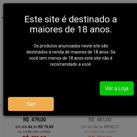
NOVIDADE
Este site é destinado a
maiores de 18 anos.
Os produtos anunciados neste site são
destinados a venda de maiores de 18 anos. Se
você tem menos de 18 anos este site não é
recomendado a você.
Ver a Loja
Sair
Bota Tática Guartelá E-
Bota Tática Guartelá E-
Lite V2 Bope - Desert
Lite V2 Bope - Preta
R$ 479,00
R$ 481,00
em até
6x
de
R$ 79,83
em até
6x
de
R$ 80,17
no cartão de crédito
no cartão de crédito