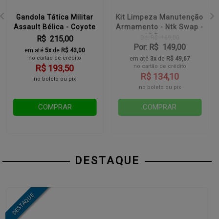
Gandola Tática Militar
Kit Limpeza Manutenção
Assault Bélica - Coyote
Armamento - Ntk Swap -
12 Peças
R$ 215,00
De: R$ 169,00
Por: R$ 149,00
em até
5x
de
R$ 43,00
no cartão de crédito
em até
3x
de
R$ 49,67
R$ 193,50
no cartão de crédito
R$ 134,10
no boleto ou pix
no boleto ou pix
COMPRAR
COMPRAR
DESTAQUE