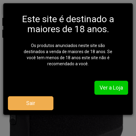
Início
AVENTURA
CUTELARIA
Este site é destinado a
Bolso Médio Modular -
maiores de 18 anos.
Preto - 18X14x3
Os produtos anunciados neste site são
destinados a venda de maiores de 18 anos. Se
você tem menos de 18 anos este site não é
recomendado a você.
Ver a Loja
Sair