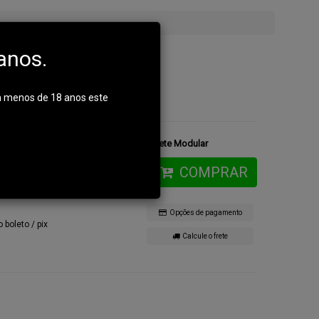
te
anos.
m menos de 18 anos este
rna Com 1 Porta Carregador Fuzil - Pochete Modular
-
+
COMPRAR
Opções de pagamento
o boleto / pix
Calcule o frete