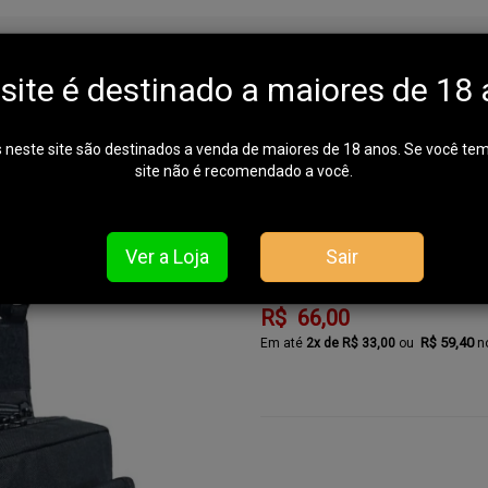
ta Carregador Fuzil - Poche
 site é destinado a maiores de 18 
 neste site são destinados a venda de maiores de 18 anos. Se você te
site não é recomendado a você.
Bornal Pe
REF: 1392559662386
Disponibilidade:
Ver a Loja
Sair
Entrega Imediata
R$ 66,00
R$ 59,40
2x de R$ 33,00
n