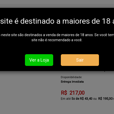
nina - Rip Stop Preta - Atac
 site é destinado a maiores de 18 
 neste site são destinados a venda de maiores de 18 anos. Se você te
site não é recomendado a você.
Calça Tát
REF: 656-015480038
Em falta. Avise-me quando chegar
Ver a Loja
Sair
Calça Tát
REF: 656-504191963
Disponibilidade:
Entrega Imediata
R$ 217,00
R$ 195,30
5x de R$ 43,40