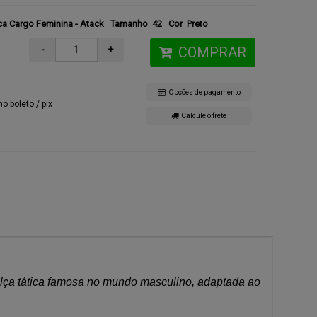
ica Cargo Feminina - Atack Tamanho 42
Cor Preto
-
+
COMPRAR
Opções de pagamento
no boleto / pix
Calcule o frete
lça tática famosa no mundo masculino, adaptada ao