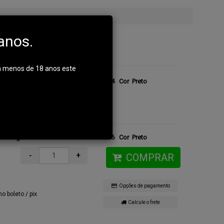
k
anos.
m menos de 18 anos este
ica Cargo Feminina - Atack Tamanho 44
Cor Preto
ica Cargo Feminina - Atack Tamanho 36
Cor Preto
-
+
COMPRAR
Opções de pagamento
no boleto / pix
Calcule o frete