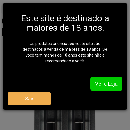
Início
AVENTURA
CUTELARIA
Este site é destinado a
Carregador Bateria Duplo
maiores de 18 anos.
Invictus - Enterprise
Os produtos anunciados neste site são
destinados a venda de maiores de 18 anos. Se
você tem menos de 18 anos este site não é
recomendado a você.
Ver a Loja
Sair