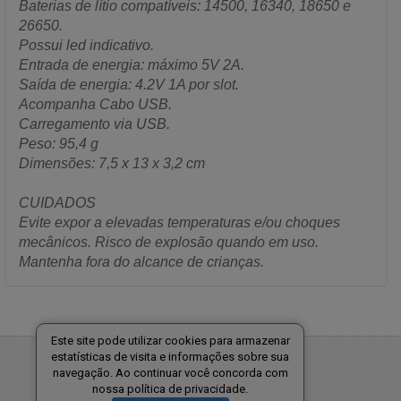
Baterias de lítio compatíveis: 14500, 16340, 18650 e
26650.
Possui led indicativo.
Entrada de energia: máximo 5V 2A.
Saída de energia: 4.2V 1A por slot.
Acompanha Cabo USB.
Carregamento via USB.
Peso: 95,4 g
Dimensões: 7,5 x 13 x 3,2 cm
CUIDADOS
Evite expor a elevadas temperaturas e/ou choques
mecânicos. Risco de explosão quando em uso.
Mantenha fora do alcance de crianças.
Este site pode utilizar cookies para armazenar
estatísticas de visita e informações sobre sua
Tecnologia:
navegação. Ao continuar você concorda com
nossa política de privacidade.