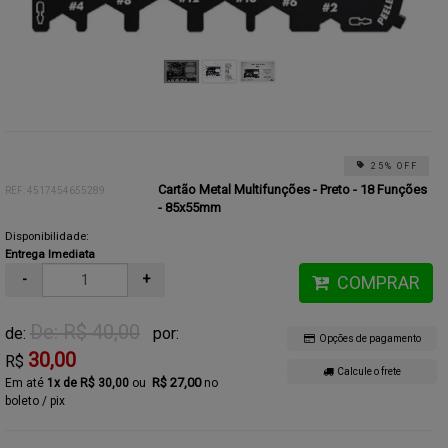
25% OFF
Cartão Metal Multifunções - Preto - 18 Funções
REF: 4517454655289
- 85x55mm
Disponibilidade:
Entrega Imediata
-
+
COMPRAR
De: R$ 40,00
de:
por:
Opções de pagamento
30,00
R$
Calcule o frete
R$ 27,00
1x de R$ 30,00
no
boleto / pix