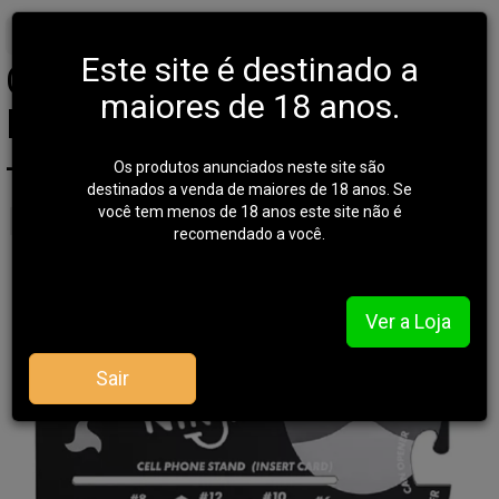
Início
AVENTURA
CUTELARIA
Este site é destinado a
Cartão Metal Multifunções
maiores de 18 anos.
Ninja - Preto - 18 Funções
- 85x55mm
Os produtos anunciados neste site são
destinados a venda de maiores de 18 anos. Se
você tem menos de 18 anos este site não é
recomendado a você.
Ver a Loja
Sair