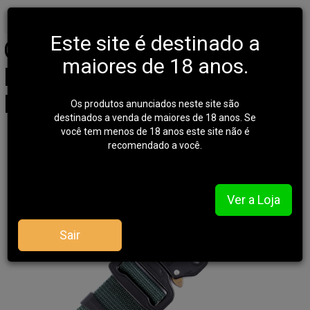
Início
PROMOCAO
BR FORCE
Este site é destinado a
Cinto Br Force - Falcão -
maiores de 18 anos.
Fivela Metal Engate
Rápido
Os produtos anunciados neste site são
destinados a venda de maiores de 18 anos. Se
você tem menos de 18 anos este site não é
recomendado a você.
Ver a Loja
Sair