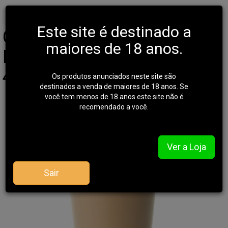
Início
AVENTURA
CUTELARIA
Este site é destinado a
Copo Térmico Gelado 5
maiores de 18 anos.
Horas - Invictus - Brewer
473ml - Coyote
Os produtos anunciados neste site são
destinados a venda de maiores de 18 anos. Se
você tem menos de 18 anos este site não é
recomendado a você.
Ver a Loja
Sair