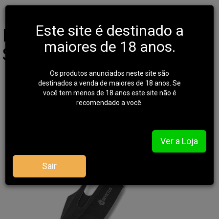
Início
AVENTURA
CUTELARIA
Este site é destinado a
Faca Tática Invictus -
maiores de 18 anos.
Strong - Full Tang
Os produtos anunciados neste site são
destinados a venda de maiores de 18 anos. Se
você tem menos de 18 anos este site não é
recomendado a você.
Ver a Loja
Sair