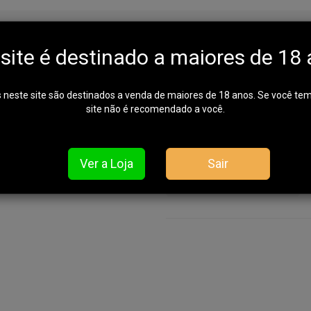
cho Cbc Knock Velox Vermel
 site é destinado a maiores de 18 
 neste site são destinados a venda de maiores de 18 anos. Se você te
site não é recomendado a você.
Garrafa T
REF: 704-069040391
Ver a Loja
Sair
Em falta. Avise-me quando chegar