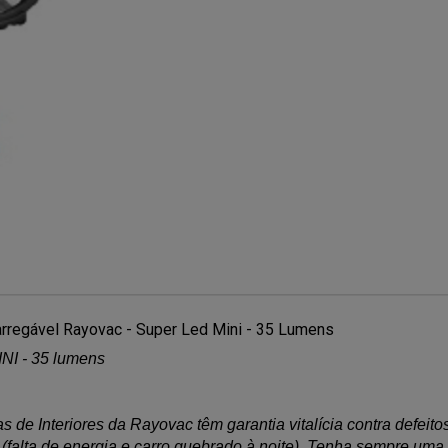
arregável Rayovac - Super Led Mini - 35 Lumens
I - 35 lumens
 de Interiores da Rayovac têm garantia vitalícia contra defeit
 (falta de energia e carro quebrado à noite). Tenha sempre uma 