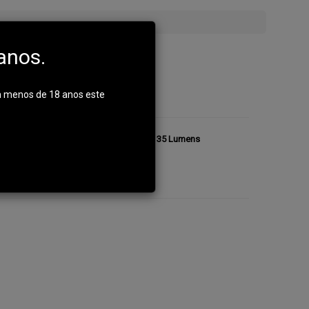
5
anos.
m menos de 18 anos este
Recarregável Rayovac - Super Led Mini - 35 Lumens