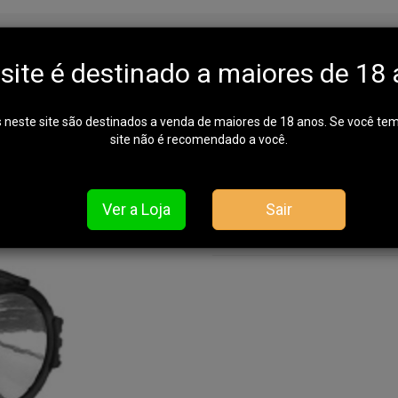
Rayovac - Super Led Mini - 3
 site é destinado a maiores de 18 
 neste site são destinados a venda de maiores de 18 anos. Se você te
site não é recomendado a você.
Lanterna 
REF: 364-024568499
Ver a Loja
Sair
Em falta. Avise-me quando chegar