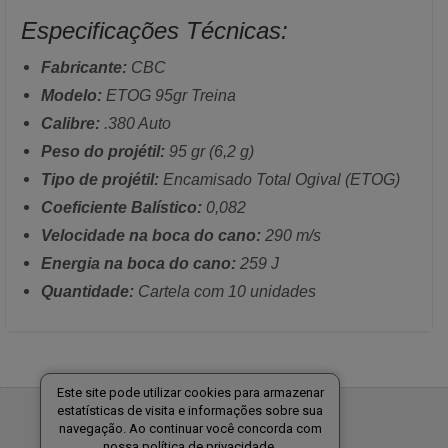
Especificações Técnicas:
Fabricante:
CBC
Modelo:
ETOG 95gr Treina
Calibre:
.380 Auto
Peso do projétil:
95 gr (6,2 g)
Tipo de projétil:
Encamisado Total Ogival (ETOG)
Coeficiente Balístico:
0,082
Velocidade na boca do cano:
290 m/s
Energia na boca do cano:
259 J
Quantidade:
Cartela com 10 unidades
Este site pode utilizar cookies para armazenar
estatísticas de visita e informações sobre sua
Tecnologia:
navegação. Ao continuar você concorda com
nossa política de privacidade.