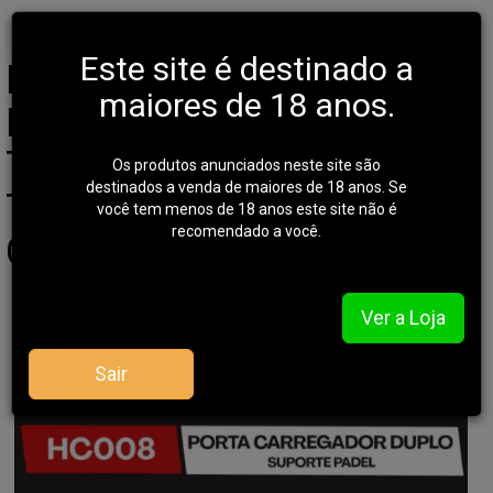
Início
COLDRES
PORTA CARREGADOR
Este site é destinado a
Porta Carregador Duplo -
maiores de 18 anos.
Polímero Hyper - Calibres
Taurus 9mm / .40 / 38-
Os produtos anunciados neste site são
destinados a venda de maiores de 18 anos. Se
TPC / 380 - Passador
você tem menos de 18 anos este site não é
recomendado a você.
Cinto
Ver a Loja
Sair