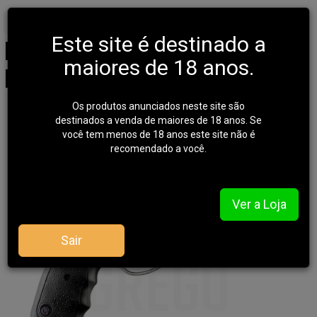
Início
REVOLVER
TAURUS
Este site é destinado a
Revólver Taurus 838 4 -
maiores de 18 anos.
Inox Alto Brilho .38 SPL
Os produtos anunciados neste site são
destinados a venda de maiores de 18 anos. Se
você tem menos de 18 anos este site não é
recomendado a você.
Ver a Loja
Sair