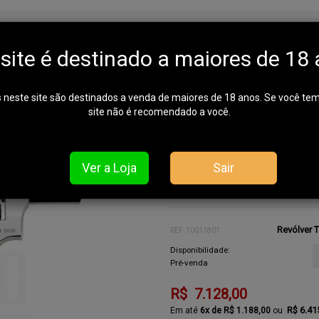
Inox Alto Brilho .38 SPL
 site é destinado a maiores de 18 
Marca:
Taurus
Fabricante: TAURUS
 neste site são destinados a venda de maiores de 18 anos. Se você te
PARA FECHAMENTO DO PEDIDO
site não é recomendado a você.
WHATSAPP:- 41-99590-6904 / 41-3
Ver a Loja
Sair
Para a compra deste produto o 
Revólver T
REF: 10011807
Disponibilidade:
Pré-venda
R$ 7.128,00
R$ 6.41
6x de R$ 1.188,00