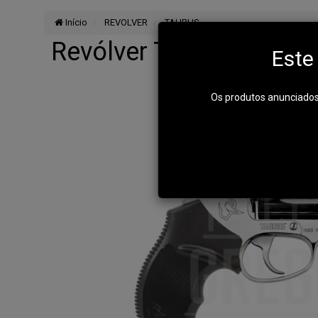
Início
REVOLVER
TAURUS
Revólver Taurus 85S 2 - 
Este
Os produtos anunciados