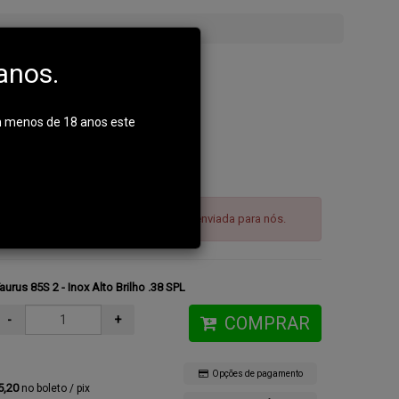
anos.
m menos de 18 anos este
, ENTRAR EM CONTATO CONOSCO:
585-2066
AUTORIZAÇÃO DE COMPRA deverá ser enviada para nós.
aurus 85S 2 - Inox Alto Brilho .38 SPL
-
+
COMPRAR
Opções de pagamento
5,20
no boleto / pix