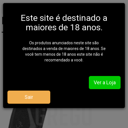
Início
PISTOLA
TAURUS
Este site é destinado a
Pistola Taurus G3 T.O.R.O.
maiores de 18 anos.
- Tenox .38 TPC
Os produtos anunciados neste site são
destinados a venda de maiores de 18 anos. Se
você tem menos de 18 anos este site não é
recomendado a você.
Ver a Loja
Sair