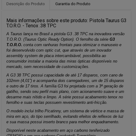
Descrição do Produto
Garantia do Produto
Mais informações sobre este produto: Pistola Taurus G3
T.O.R.O. - Tenox .38 TPC
A Taurus lança no Brasil a pistola G3 .38 TPC na inovadora versão
T.O.R.O. (Taurus Optic Ready Option). O ferrolho da série
G3
T.O.R.O.
conta com ranhuras frontais para otimizar o manuseio e
foi desenvolvido com optic cut, que através de um inovador
assembly system de placa intercambiável, possibilita ao
consumidor instalar a maioria das miras ópticas disponíveis no
mercado, sem necessidade de customizações.
A G3 38 TPC possui capacidade de até 17 disparos, com cano de
102mm (4,01”) e acompanha dois carregadores, um de 15 disparos
e outro de 17 tiros. A família G3 foi projetada com a 3ª geração de
gatilho, sendo seu perfil mais plano, com acionamento suave e um
desarme mais nítido e limpo. A série possui acabamento tenox no
ferrolho e suas teclas possuem revestimento anti-fricção.
O modelo inclui trilho Picatinny, um sistema de vértice e massa de
mira em aço, do tipo serrilhado, evitando efeitos de reflexos de luz
e sua massa possui inserto branco para melhor enquadramento.
Disponível neste acabamento em aço carbono teniferizado
(TENOX) e em aço carbono Cerakote® Tungstênio.