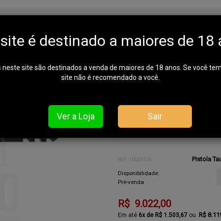
ry Graphene T.O.R.O. .38 TPC
 site é destinado a maiores de 18 
Marca:
Taurus
Fabricante: TAURUS
 neste site são destinados a venda de maiores de 18 anos. Se você te
PARA FECHAMENTO DO PEDIDO
site não é recomendado a você.
WHATSAPP:- 41-99590-6904 / 41-3
Ver a Loja
Sair
Para a compra deste produto o 
Pistola Ta
REF: 10034335
Disponibilidade:
Pré-venda
R$ 9.022,00
R$ 8.11
6x de R$ 1.503,67