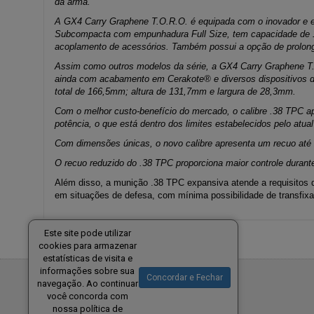
da arma.
A GX4 Carry Graphene T.O.R.O. é equipada com o inovador e ex
Subcompacta com empunhadura Full Size, tem capacidade de 15 
acoplamento de acessórios. Também possui a opção de prolong
Assim como outros modelos da série, a GX4 Carry Graphene T.
ainda com acabamento em Cerakote® e diversos dispositivos de
total de 166,5mm; altura de 131,7mm e largura de 28,3mm.
Com o melhor custo-benefício do mercado, o calibre .38 TPC a
potência, o que está dentro dos limites estabelecidos pelo atu
Com dimensões únicas, o novo calibre apresenta um recuo até
O recuo reduzido do .38 TPC proporciona maior controle durant
Além disso, a munição .38 TPC expansiva atende a requisitos d
em situações de defesa, com mínima possibilidade de transfix
Este site pode utilizar
cookies para armazenar
estatísticas de visita e
informações sobre sua
Concordar e Fechar
navegação. Ao continuar
você concorda com
nossa política de