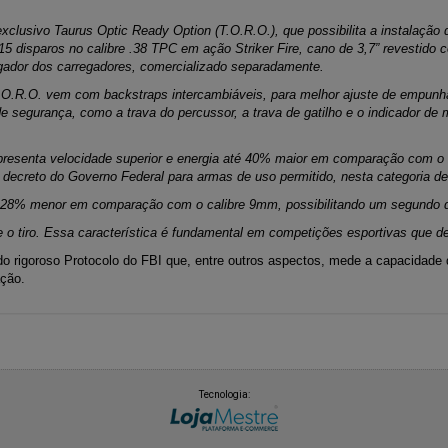
clusivo Taurus Optic Ready Option (T.O.R.O.), que possibilita a instalação
disparos no calibre .38 TPC em ação Striker Fire, cano de 3,7” revestido c
ador dos carregadores, comercializado separadamente.
O.R.O. vem com backstraps intercambiáveis, para melhor ajuste de empunha
 segurança, como a trava do percussor, a trava de gatilho e o indicador 
presenta velocidade superior e energia até 40% maior em comparação com o c
al decreto do Governo Federal para armas de uso permitido, nesta categoria d
 28% menor em comparação com o calibre 9mm, possibilitando um segundo di
e o tiro. Essa característica é fundamental em competições esportivas que 
o rigoroso Protocolo do FBI que, entre outros aspectos, mede a capacidade de
ação.
Tecnologia: