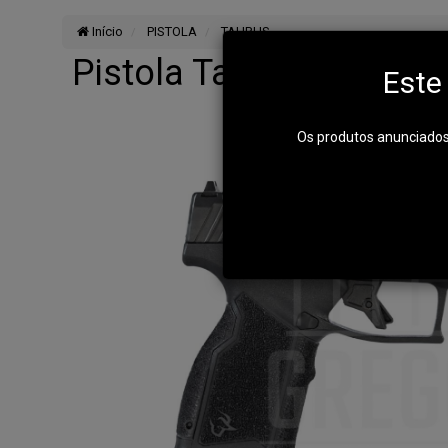
Início
PISTOLA
TAURUS
Pistola Taurus GX4 Car
Este
Os produtos anunciados