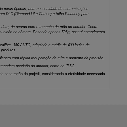
 de miras ópticas, sem necessidade de customizações.
om DLC (Diamond Like Carbon) e trilho Picatinny para
dura, de acordo com o tamanho da mão do atirador. Conta
de munição na câmara. Pesando apenas 593g, possui comprimento
alibre .380 AUTO, atingindo a média de 400 joules de
e produtos
sparo com rápida recuperação da mira e aumento da precisão.
demandam precisão do atirador, como no IPSC.
 penetração do projétil, considerando a efetividade necessária