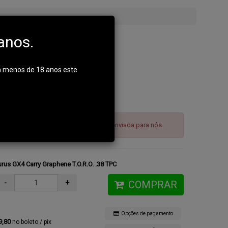
anos.
m menos de 18 anos este
, ENTRAR EM CONTATO CONOSCO:
585-2066
AUTORIZAÇÃO DE COMPRA deverá ser enviada para nós.
urus GX4 Carry Graphene T.O.R.O. .38 TPC
-
+
COMPRAR
Opções de pagamento
9,80
no boleto / pix